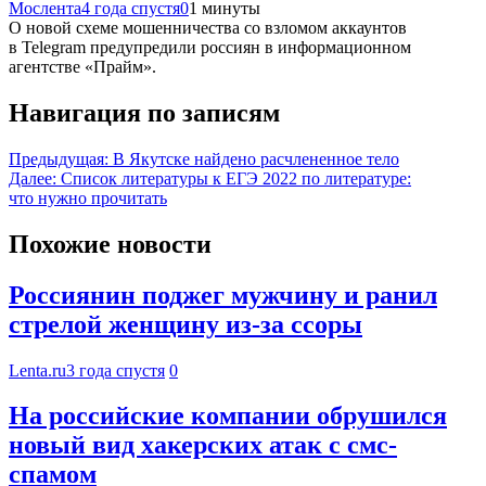
Мослента
4 года спустя
0
1 минуты
О новой схеме мошенничества со взломом аккаунтов
в Telegram предупредили россиян в информационном
агентстве «Прайм».
Навигация по записям
Предыдущая:
В Якутске найдено расчлененное тело
Далее:
Список литературы к ЕГЭ 2022 по литературе:
что нужно прочитать
Похожие новости
Россиянин поджег мужчину и ранил
стрелой женщину из-за ссоры
Lenta.ru
3 года спустя
0
На российские компании обрушился
новый вид хакерских атак с смс-
спамом