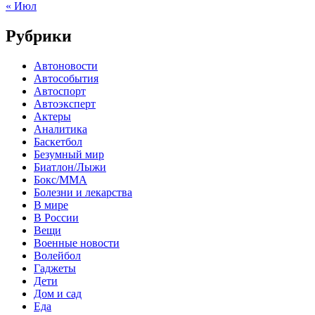
« Июл
Рубрики
Автоновости
Автособытия
Автоспорт
Автоэксперт
Актеры
Аналитика
Баскетбол
Безумный мир
Биатлон/Лыжи
Бокс/MMA
Болезни и лекарства
В мире
В России
Вещи
Военные новости
Волейбол
Гаджеты
Дети
Дом и сад
Еда