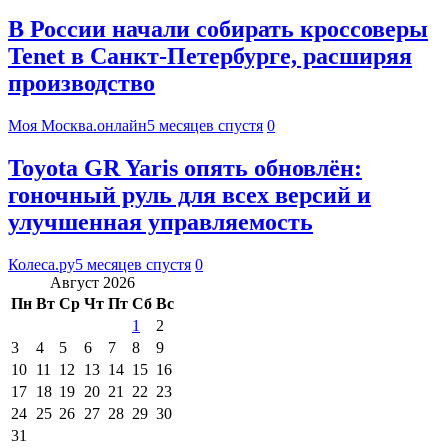
В России начали собирать кроссоверы
Tenet в Санкт-Петербурге, расширяя
производство
Моя Москва.онлайн
5 месяцев спустя
0
Toyota GR Yaris опять обновлён:
гоночный руль для всех версий и
улучшенная управляемость
Колеса.ру
5 месяцев спустя
0
Август 2026
Пн
Вт
Ср
Чт
Пт
Сб
Вс
1
2
3
4
5
6
7
8
9
10
11
12
13
14
15
16
17
18
19
20
21
22
23
24
25
26
27
28
29
30
31