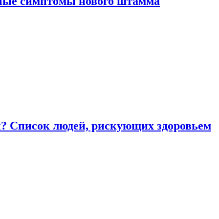
вные симптомы нового штамма
ы? Список людей, рискующих здоровьем