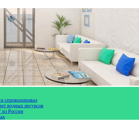
 и спровоцировал
цит водных ресурсов
 из России
щах