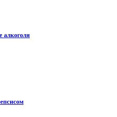
е алкоголя
сепсисом