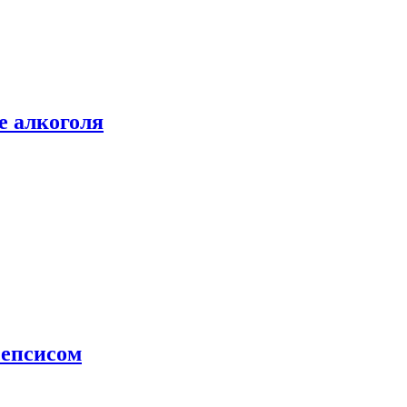
е алкоголя
сепсисом