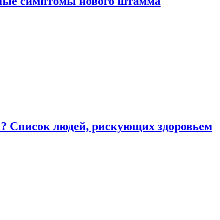
вные симптомы нового штамма
ы? Список людей, рискующих здоровьем