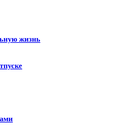
льную жизнь
тпуске
тами