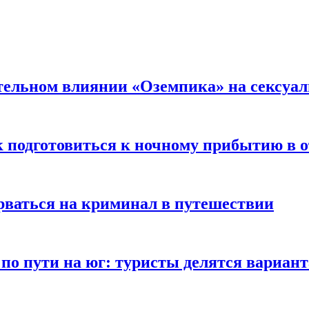
тельном влиянии «Оземпика» на сексуа
к подготовиться к ночному прибытию в о
арваться на криминал в путешествии
 по пути на юг: туристы делятся вариан