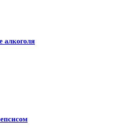
е алкоголя
сепсисом