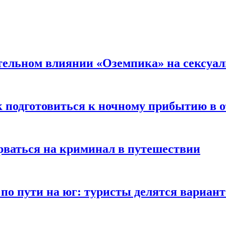
тельном влиянии «Оземпика» на сексуа
к подготовиться к ночному прибытию в о
арваться на криминал в путешествии
 по пути на юг: туристы делятся вариан