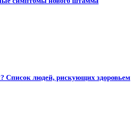
вные симптомы нового штамма
ы? Список людей, рискующих здоровьем