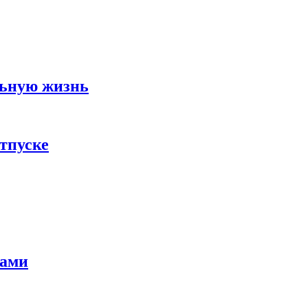
льную жизнь
тпуске
тами