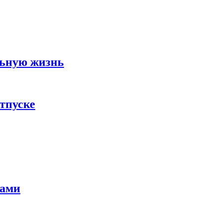
льную жизнь
тпуске
тами