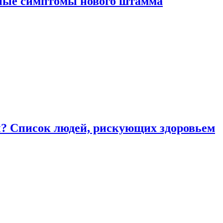
вные симптомы нового штамма
ы? Список людей, рискующих здоровьем