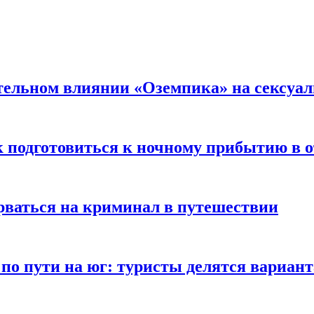
тельном влиянии «Оземпика» на сексуа
к подготовиться к ночному прибытию в о
арваться на криминал в путешествии
 по пути на юг: туристы делятся вариан