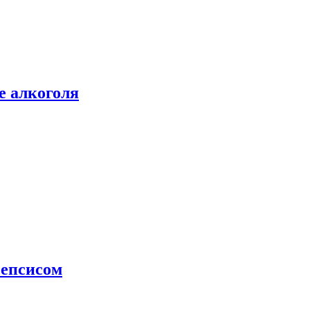
е алкоголя
сепсисом