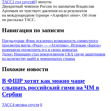
ТАСС
1 год спустя
0
1 минуты
Двукратный чемпион России по шахматам Владислав
Артемьев не чувствует давления из-за результатов
на международном турнире «Аэрофлот опен». Об этом
он рассказал ТАСС.
Навигация по записям
Предыдущая:
Флик исключил возможность совместного
просмотра матча «Реал» — «Атлетико». Игрокам «Барсы»
разрешили посмотреть его в своих комнатах
Далее:
Никишин стал рекордсменом СКА среди защитников
по количеству шайб в чемпионатах страны
Похожие новости
В ФШР хотят как можно чаще
слышать российский гимн на ЧМ в
Сербии
ТАСС
4 месяца спустя
0