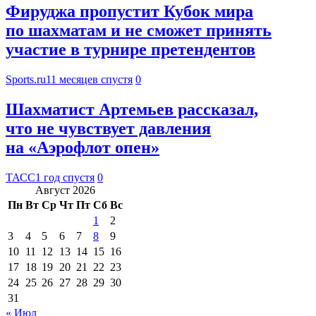
Фируджа пропустит Кубок мира
по шахматам и не сможет принять
участие в турнире претендентов
Sports.ru
11 месяцев спустя
0
Шахматист Артемьев рассказал,
что не чувствует давления
на «Аэрофлот опен»
ТАСС
1 год спустя
0
Август 2026
Пн
Вт
Ср
Чт
Пт
Сб
Вс
1
2
3
4
5
6
7
8
9
10
11
12
13
14
15
16
17
18
19
20
21
22
23
24
25
26
27
28
29
30
31
« Июл