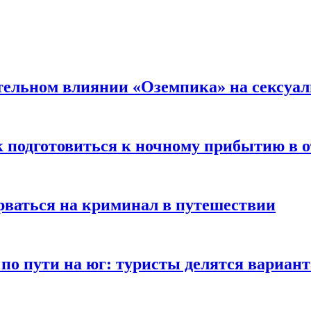
тельном влиянии «Оземпика» на сексуа
к подготовиться к ночному прибытию в о
арваться на криминал в путешествии
 по пути на юг: туристы делятся вариан