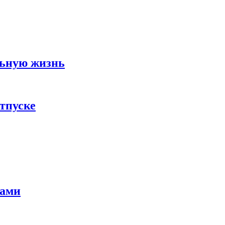
льную жизнь
тпуске
тами