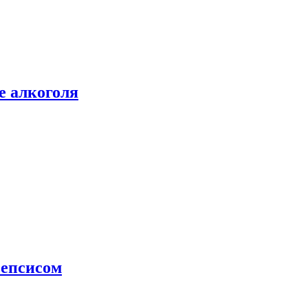
е алкоголя
сепсисом