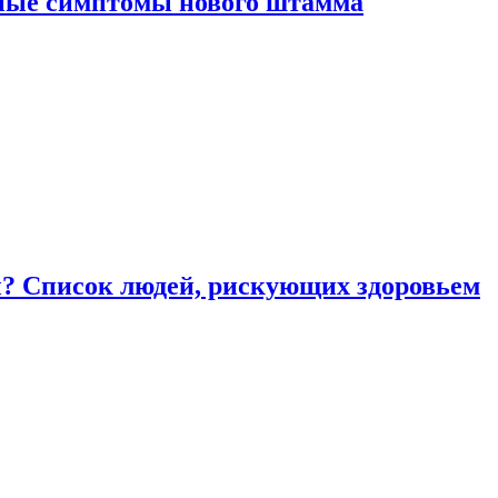
вные симптомы нового штамма
ы? Список людей, рискующих здоровьем