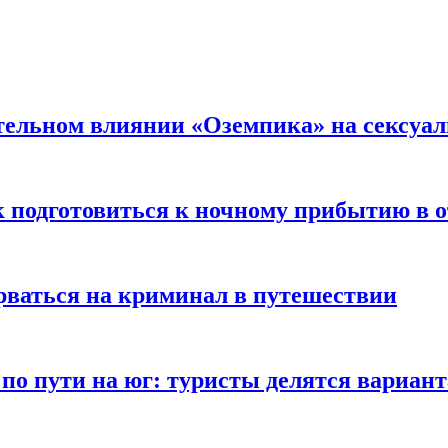
тельном влиянии «Оземпика» на сексуа
к подготовиться к ночному прибытию в о
арваться на криминал в путешествии
 по пути на юг: туристы делятся вариан