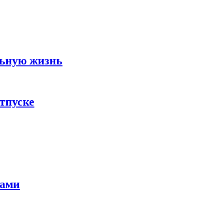
льную жизнь
тпуске
тами