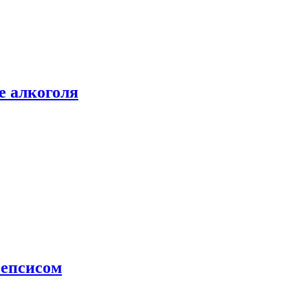
е алкоголя
сепсисом