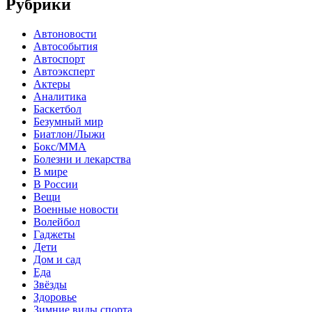
Рубрики
Автоновости
Автособытия
Автоспорт
Автоэксперт
Актеры
Аналитика
Баскетбол
Безумный мир
Биатлон/Лыжи
Бокс/MMA
Болезни и лекарства
В мире
В России
Вещи
Военные новости
Волейбол
Гаджеты
Дети
Дом и сад
Еда
Звёзды
Здоровье
Зимние виды спорта