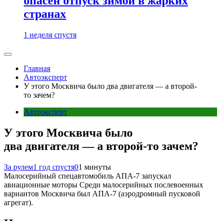
опасен отпуск зимой в жарких
странах
1 неделя спустя
Главная
Автоэксперт
У этого Москвича было два двигателя — а второй-
то зачем?
Автоэксперт
У этого Москвича было
два двигателя — а второй-то зачем?
За рулем
1 год спустя
0
1 минуты
Малосерийный спецавтомобиль АПА-7 запускал
авиационные моторы Среди малосерийных послевоенных
вариантов Москвича был АПА‑7 (аэродромный пусковой
агрегат).