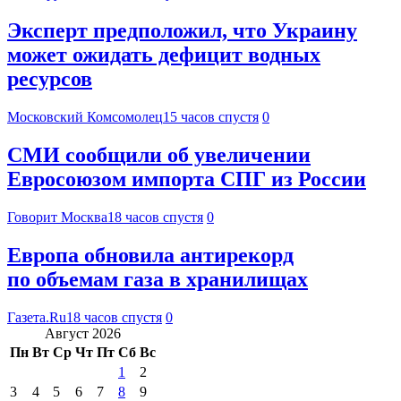
Эксперт предположил, что Украину
может ожидать дефицит водных
ресурсов
Московский Комсомолец
15 часов спустя
0
СМИ сообщили об увеличении
Евросоюзом импорта СПГ из России
Говорит Москва
18 часов спустя
0
Европа обновила антирекорд
по объемам газа в хранилищах
Газета.Ru
18 часов спустя
0
Август 2026
Пн
Вт
Ср
Чт
Пт
Сб
Вс
1
2
3
4
5
6
7
8
9