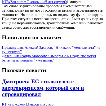
NEWSru.com :: Экономика
5 лет спустя
0
1 минуты
Там снова зафиксированы проблемы с компьютерными
сетями: клиенты не могут оформить заявки и зарезервировать
мощности. Но топливопровод, по-видимому, функционирует.
При этом ситуация после хакерской атаки 7 мая до сих пор до
конца не нормализовалась, транспортные компании работают
сверхурочно для восстановления снабжения.
Навигация по записям
Предыдущая:
Алексей Захаров: “Никакого “менталитета” не
существует”
Далее:
Александр Морозов: “Выборы 2021 года “не могут
быть легитимными” уже никак”
Похожие новости
Дмитриев: ЕС столкнулся с
энергокризисом, который сам и
спровоцировал
RT на русском
13 часов спустя
0