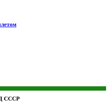
ылетом
ВД СССР