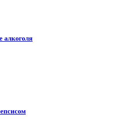
е алкоголя
сепсисом