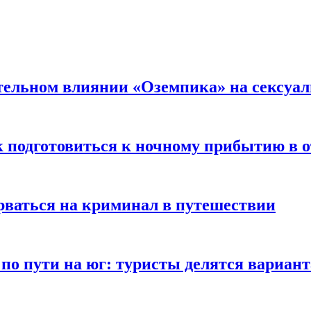
тельном влиянии «Оземпика» на сексуа
к подготовиться к ночному прибытию в о
арваться на криминал в путешествии
 по пути на юг: туристы делятся вариан