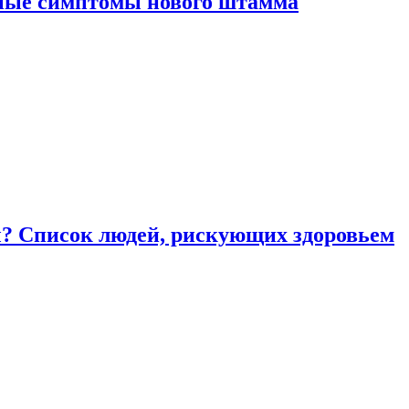
вные симптомы нового штамма
ы? Список людей, рискующих здоровьем