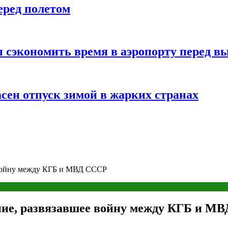
еред полетом
 сэкономить время в аэропорту перед в
сен отпуск зимой в жарких странах
 войну между КГБ и МВД СССР
ние, развязавшее войну между КГБ и М