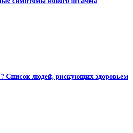
вные симптомы нового штамма
ы? Список людей, рискующих здоровьем