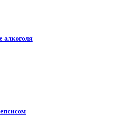
е алкоголя
сепсисом