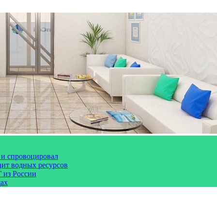
 и спровоцировал
цит водных ресурсов
 из России
щах