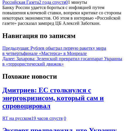
Российская Газета
2 года спустя
0
1 минуты
Банку России удается бороться с инфляцией путем
повышения ключевой ставки, вопреки критике со стороны
некоторых экономистов. Об этом в интервью «Российской
газете» рассказал зампред ЦБ Алексей Заботкин.
Навигация по записям
Предыдущая:
Рублев обыграл первую ракетку мира
в четвертьфинале «Мастерса» в Монреале
Далее:
Захарова: Зеленский превратил госаппарат Украины
в «террористический движок»
Похожие новости
Дмитриев: ЕС столкнулся с
энергокризисом, который сам и
спровоцировал
RT на русском
19 часов спустя
0
Эксперт предположил, что Украину