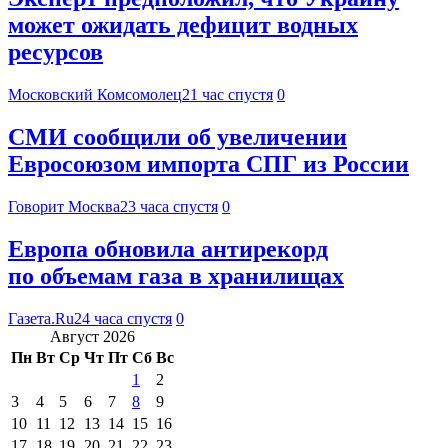
может ожидать дефицит водных
ресурсов
Московский Комсомолец
21 час спустя
0
СМИ сообщили об увеличении
Евросоюзом импорта СПГ из России
Говорит Москва
23 часа спустя
0
Европа обновила антирекорд
по объемам газа в хранилищах
Газета.Ru
24 часа спустя
0
Август 2026
Пн
Вт
Ср
Чт
Пт
Сб
Вс
1
2
3
4
5
6
7
8
9
10
11
12
13
14
15
16
17
18
19
20
21
22
23