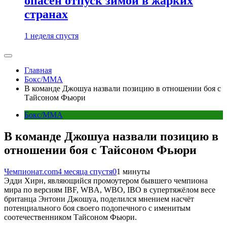
опасен отпуск зимой в жарких
странах
1 неделя спустя
Главная
Бокс/MMA
В команде Джошуа назвали позицию в отношении боя с
Тайсоном Фьюри
Бокс/MMA
В команде Джошуа назвали позицию в
отношении боя с Тайсоном Фьюри
Чемпионат.com
4 месяца спустя
0
1 минуты
Эдди Хирн, являющийся промоутером бывшего чемпиона
мира по версиям IBF, WBA, WBO, IBO в супертяжёлом весе
британца Энтони Джошуа, поделился мнением насчёт
потенциального боя своего подопечного с именитым
соотечественником Тайсоном Фьюри.