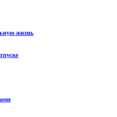
льную жизнь
тпуске
тами