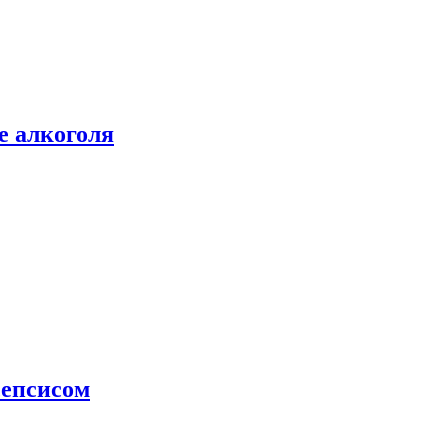
е алкоголя
сепсисом