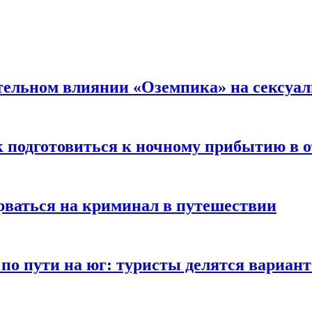
тельном влиянии «Оземпика» на сексуа
к подготовиться к ночному прибытию в о
арваться на криминал в путешествии
 по пути на юг: туристы делятся вариан