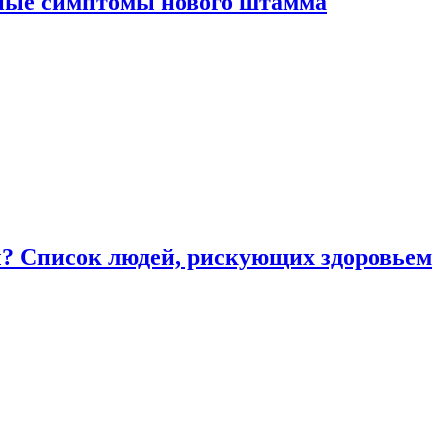
вные симптомы нового штамма
ы? Список людей, рискующих здоровьем