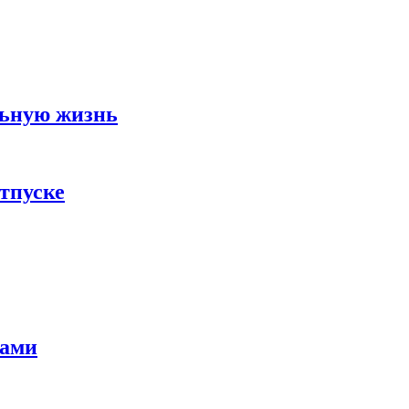
льную жизнь
тпуске
тами