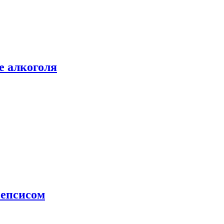
е алкоголя
сепсисом