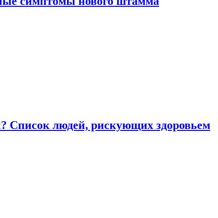
вные симптомы нового штамма
ы? Список людей, рискующих здоровьем