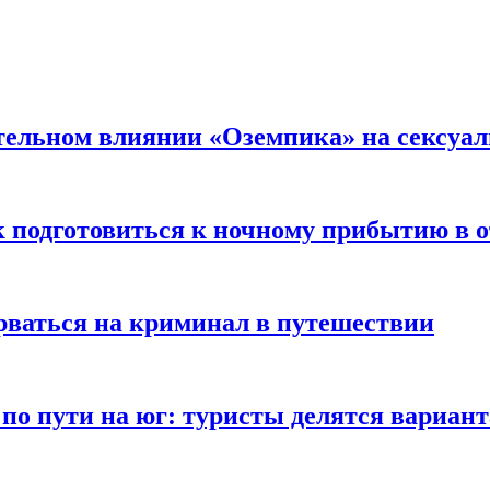
тельном влиянии «Оземпика» на сексуа
к подготовиться к ночному прибытию в о
арваться на криминал в путешествии
 по пути на юг: туристы делятся вариан