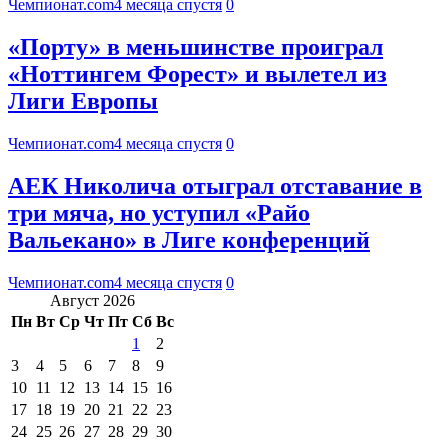
Чемпионат.com
4 месяца спустя
0
«Порту» в меньшинстве проиграл
«Ноттингем Форест» и вылетел из
Лиги Европы
Чемпионат.com
4 месяца спустя
0
АЕК Николича отыграл отставание в
три мяча, но уступил «Райо
Вальекано» в Лиге конференций
Чемпионат.com
4 месяца спустя
0
Август 2026
Пн
Вт
Ср
Чт
Пт
Сб
Вс
1
2
3
4
5
6
7
8
9
10
11
12
13
14
15
16
17
18
19
20
21
22
23
24
25
26
27
28
29
30