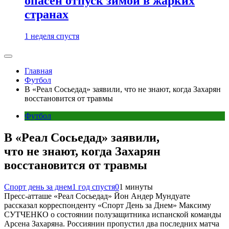
опасен отпуск зимой в жарких
странах
1 неделя спустя
Главная
Футбол
В «Реал Сосьедад» заявили, что не знают, когда Захарян
восстановится от травмы
Футбол
В «Реал Сосьедад» заявили,
что не знают, когда Захарян
восстановится от травмы
Спорт день за днем
1 год спустя
0
1 минуты
Пресс-атташе «Реал Сосьедад» Йон Андер Мундуате
рассказал корреспонденту «Спорт День за Днем» Максиму
СУТЧЕНКО о состоянии полузащитника испанской команды
Арсена Захаряна. Россиянин пропустил два последних матча