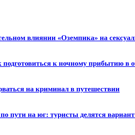
тельном влиянии «Оземпика» на сексуа
к подготовиться к ночному прибытию в о
арваться на криминал в путешествии
 по пути на юг: туристы делятся вариан