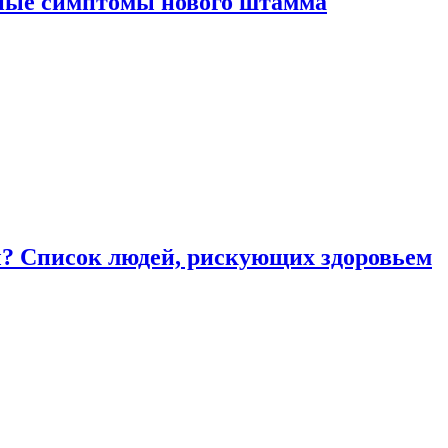
вные симптомы нового штамма
ы? Список людей, рискующих здоровьем