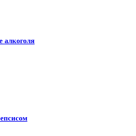
е алкоголя
сепсисом