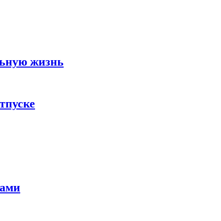
льную жизнь
тпуске
тами