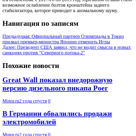
возможное ослабление болтов кронштейна заднего
стабилизатора, которое приводит к аномальному шуму.
Навигация по записям
Предыдущая:
Официальный партнер Олимпиады в Токио
призвал премьер-министра Японии отменить Игры
Далее:
Президент США заявил, что не видит смысла в новых
санкциях против “Северного потока-2”
Похожие новости
Great Wall показал внедорожную
версию дизельного пикапа Poer
Motor.ru
2 года спустя
0
В Германии обвалились продажи
электромобилей
Motor.ru
2 года спустя
0