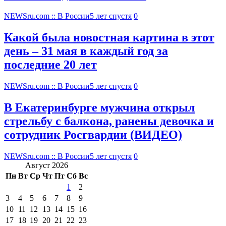
NEWSru.com :: В России
5 лет спустя
0
Какой была новостная картина в этот
день – 31 мая в каждый год за
последние 20 лет
NEWSru.com :: В России
5 лет спустя
0
В Екатеринбурге мужчина открыл
стрельбу с балкона, ранены девочка и
сотрудник Росгвардии (ВИДЕО)
NEWSru.com :: В России
5 лет спустя
0
Август 2026
Пн
Вт
Ср
Чт
Пт
Сб
Вс
1
2
3
4
5
6
7
8
9
10
11
12
13
14
15
16
17
18
19
20
21
22
23