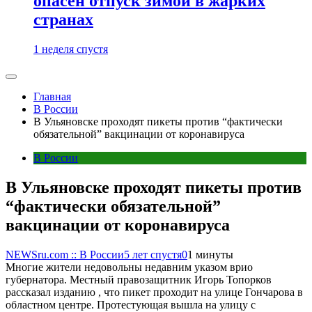
опасен отпуск зимой в жарких
странах
1 неделя спустя
Главная
В России
В Ульяновске проходят пикеты против “фактически
обязательной” вакцинации от коронавируса
В России
В Ульяновске проходят пикеты против
“фактически обязательной”
вакцинации от коронавируса
NEWSru.com :: В России
5 лет спустя
0
1 минуты
Многие жители недовольны недавним указом врио
губернатора. Местный правозащитник Игорь Топорков
рассказал изданию , что пикет проходит на улице Гончарова в
областном центре. Протестующая вышла на улицу с