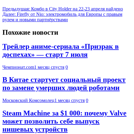
Предыдущая:
Комбо в City Holder на 22-23 апреля найдено
Далее:
Firefly от Nio: электромобиль для Европы с правым
рулем и новыми партнёрствами
Похожие новости
Трейлер аниме-сериала «Призрак в
доспехах» — старт 7 июля
Чемпионат.com
1 месяц спустя
0
В Китае стартует социальный проект
по замене умерших людей роботами
Московский Комсомолец
1 месяц спустя
0
Steam Machine за $1 000: почему Valve
может позволить себе выпуск
нишевых устройств