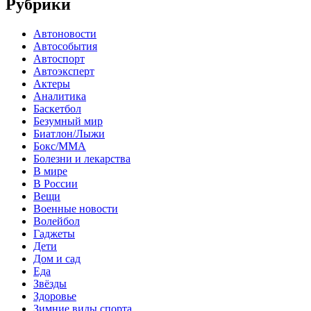
Рубрики
Автоновости
Автособытия
Автоспорт
Автоэксперт
Актеры
Аналитика
Баскетбол
Безумный мир
Биатлон/Лыжи
Бокс/MMA
Болезни и лекарства
В мире
В России
Вещи
Военные новости
Волейбол
Гаджеты
Дети
Дом и сад
Еда
Звёзды
Здоровье
Зимние виды спорта