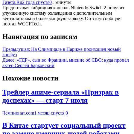
Газета.Ru
2 года спустя
0
1 минуты
Предстоящая гибридная консоль Nintendo Switch 2 получит
улучшенную систему охлаждения с дополнительным
вентилятором и более мощную зарядку. Об этом сообщает
портал WCCFTech.
Навигация по записям
Предыдущая:
На Олимпиаде в Париже произошел новый
конфуз
Далее:
«ГДР», сын во Франции, мнение об СВО: куда пропал
актер Сергей Барковский
Похожие новости
Трейлер аниме-сериала «Призрак в
доспехах» — старт 7 июля
Чемпионат.com
1 месяц спустя
0
В Китае стартует социальный проект
по замене умерших людей роботами