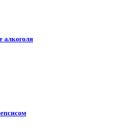
е алкоголя
сепсисом