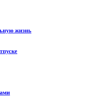
льную жизнь
тпуске
тами