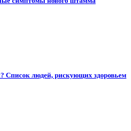
вные симптомы нового штамма
ы? Список людей, рискующих здоровьем