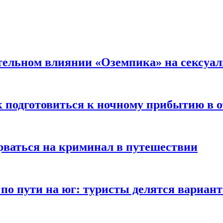
тельном влиянии «Оземпика» на сексуа
к подготовиться к ночному прибытию в о
арваться на криминал в путешествии
 по пути на юг: туристы делятся вариан