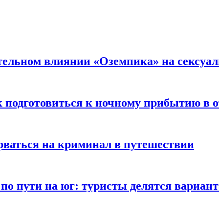
тельном влиянии «Оземпика» на сексуа
к подготовиться к ночному прибытию в о
арваться на криминал в путешествии
 по пути на юг: туристы делятся вариан