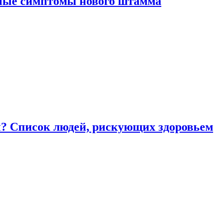
вные симптомы нового штамма
ы? Список людей, рискующих здоровьем