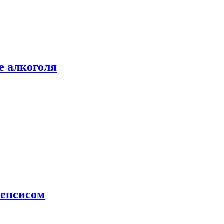
е алкоголя
сепсисом