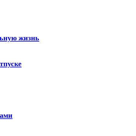
льную жизнь
тпуске
тами