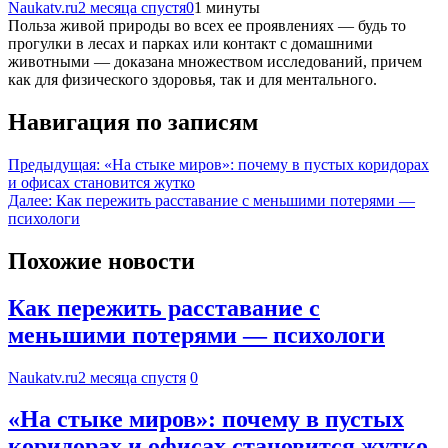
Naukatv.ru
2 месяца спустя
0
1 минуты
Польза живой природы во всех ее проявлениях — будь то
прогулки в лесах и парках или контакт с домашними
животными — доказана множеством исследований, причем
как для физического здоровья, так и для ментального.
Навигация по записям
Предыдущая:
«На стыке миров»: почему в пустых коридорах
и офисах становится жутко
Далее:
Как пережить расставание с меньшими потерями —
психологи
Похожие новости
Как пережить расставание с
меньшими потерями — психологи
Naukatv.ru
2 месяца спустя
0
«На стыке миров»: почему в пустых
коридорах и офисах становится жутко