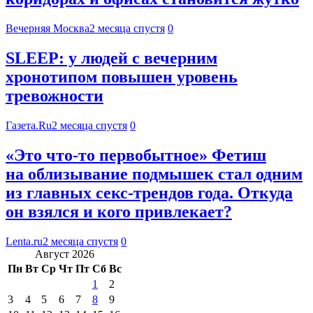
Вечерняя Москва
2 месяца спустя
0
SLEEP: у людей с вечерним
хронотипом повышен уровень
тревожности
Газета.Ru
2 месяца спустя
0
«Это что-то первобытное» Фетиш
на облизывание подмышек стал одним
из главных секс-трендов года. Откуда
он взялся и кого привлекает?
Lenta.ru
2 месяца спустя
0
Август 2026
Пн
Вт
Ср
Чт
Пт
Сб
Вс
1
2
3
4
5
6
7
8
9