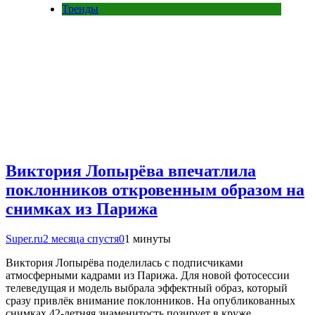
Тренды
Виктория Лопырёва впечатлила
поклонников откровенным образом на
снимках из Парижа
Super.ru
2 месяца спустя
0
1 минуты
Виктория Лопырёва поделилась с подписчиками
атмосферными кадрами из Парижа. Для новой фотосессии
телеведущая и модель выбрала эффектный образ, который
сразу привлёк внимание поклонников. На опубликованных
снимках 42-летняя знаменитость позирует в круже…