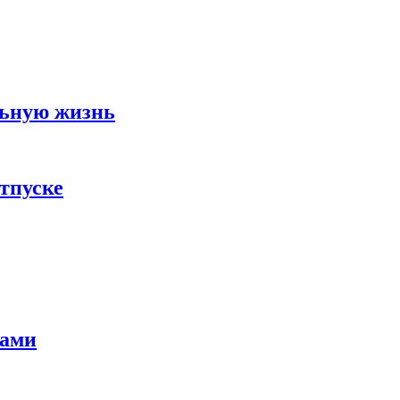
льную жизнь
тпуске
тами