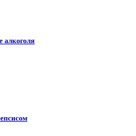
е алкоголя
сепсисом