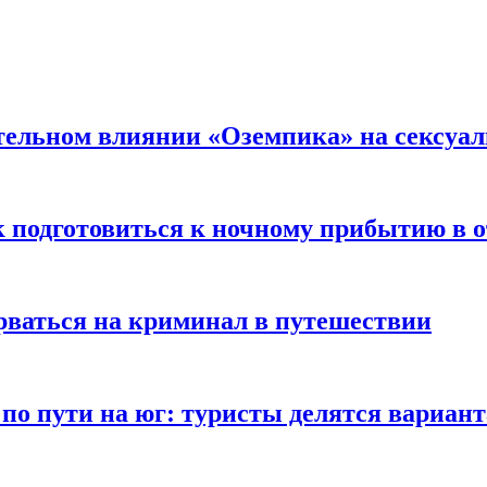
тельном влиянии «Оземпика» на сексуа
к подготовиться к ночному прибытию в о
арваться на криминал в путешествии
 по пути на юг: туристы делятся вариан