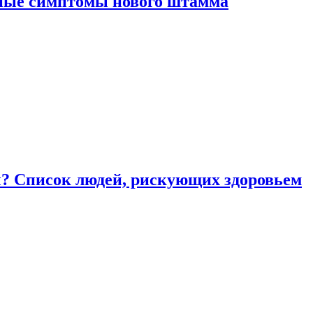
вные симптомы нового штамма
ы? Список людей, рискующих здоровьем