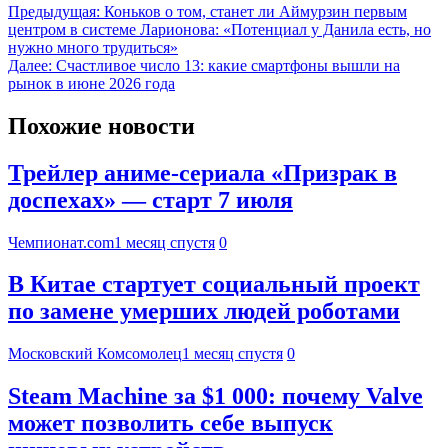
Предыдущая:
Коньков о том, станет ли Аймурзин первым
центром в системе Ларионова: «Потенциал у Данила есть, но
нужно много трудиться»
Далее:
Счастливое число 13: какие смартфоны вышли на
рынок в июне 2026 года
Похожие новости
Трейлер аниме-сериала «Призрак в
доспехах» — старт 7 июля
Чемпионат.com
1 месяц спустя
0
В Китае стартует социальный проект
по замене умерших людей роботами
Московский Комсомолец
1 месяц спустя
0
Steam Machine за $1 000: почему Valve
может позволить себе выпуск