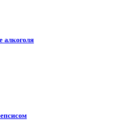
е алкоголя
сепсисом