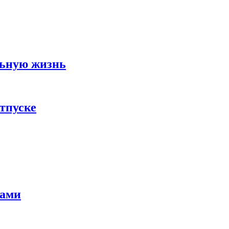
льную жизнь
тпуске
тами