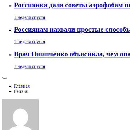
Россиянка дала советы аэрофобам п
1 неделя спустя
Россиянам назвали простые способы
1 неделя спустя
Врач Онипченко объяснила, чем опа
1 неделя спустя
Главная
Ferra.ru