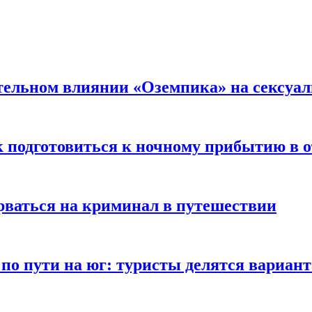
тельном влиянии «Оземпика» на сексуа
к подготовиться к ночному прибытию в о
арваться на криминал в путешествии
 по пути на юг: туристы делятся вариан