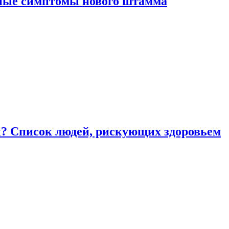
вные симптомы нового штамма
ы? Список людей, рискующих здоровьем