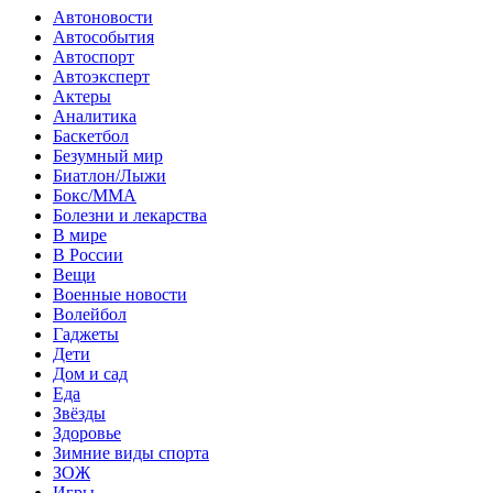
Автоновости
Автособытия
Автоспорт
Автоэксперт
Актеры
Аналитика
Баскетбол
Безумный мир
Биатлон/Лыжи
Бокс/MMA
Болезни и лекарства
В мире
В России
Вещи
Военные новости
Волейбол
Гаджеты
Дети
Дом и сад
Еда
Звёзды
Здоровье
Зимние виды спорта
ЗОЖ
Игры