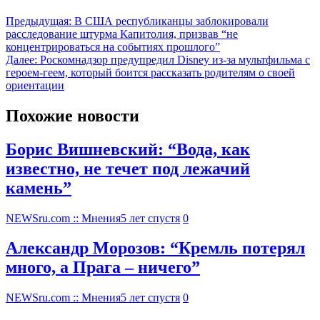
Предыдущая:
В США республиканцы заблокировали
расследование штурма Капитолия, призвав “не
концентрироваться на событиях прошлого”
Далее:
Роскомнадзор предупредил Disney из-за мультфильма c
героем-геем, который боится рассказать родителям о своей
ориентации
Похожие новости
Борис Вишневский: “Вода, как
известно, не течет под лежачий
камень”
NEWSru.com :: Мнения
5 лет спустя
0
Александр Морозов: “Кремль потерял
много, а Прага – ничего”
NEWSru.com :: Мнения
5 лет спустя
0