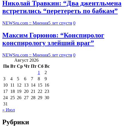
Николай Травкин: “Два джентльмена
встретились “перетереть по бабкам”
NEWSru.com :: Мнения
5 лет спустя
0
Максим Горюнов: “Конспиролог
конспирологу злейший враг”
NEWSru.com :: Мнения
5 лет спустя
0
Август 2026
Пн
Вт
Ср
Чт
Пт
Сб
Вс
1
2
3
4
5
6
7
8
9
10
11
12
13
14
15
16
17
18
19
20
21
22
23
24
25
26
27
28
29
30
31
« Июл
Рубрики