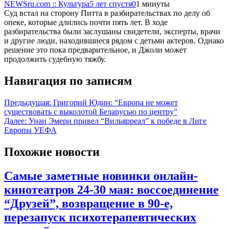
NEWSru.com :: Культура
5 лет спустя
0
1 минуты
Суд встал на сторону Питта в разбирательствах по делу об
опеке, которые длились почти пять лет. В ходе
разбирательства были заслушаны свидетели, эксперты, врачи
и другие люди, находившиеся рядом с детьми актеров. Однако
решение это пока предварительное, и Джоли может
продолжить судебную тяжбу.
Навигация по записям
Предыдущая:
Григорий Юдин: “Европа не может
существовать с выколотой Беларусью по центру”
Далее:
Унаи Эмери привел “Вильярреал” к победе в Лиге
Европы УЕФА
Похожие новости
Самые заметные новинки онлайн-
кинотеатров 24-30 мая: воссоединение
“Друзей”, возвращение в 90-е,
перезапуск психотерапевтических