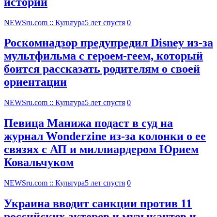
историй
NEWSru.com :: Культура
5 лет спустя
0
Роскомнадзор предупредил Disney из-за
мультфильма c героем-геем, который
боится рассказать родителям о своей
ориентации
NEWSru.com :: Культура
5 лет спустя
0
Певица Манижа подаст в суд на
журнал Wonderzine из-за колонки о ее
связях с АП и миллиардером Юрием
Ковальчуком
NEWSru.com :: Культура
5 лет спустя
0
Украина вводит санкции против 11
российских актеров и музыкантов и