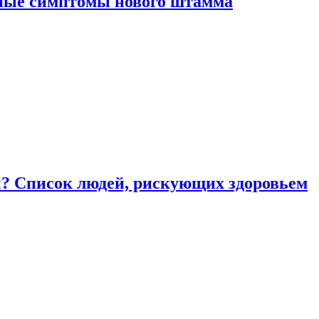
вные симптомы нового штамма
ы? Список людей, рискующих здоровьем