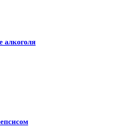
е алкоголя
сепсисом