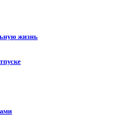
льную жизнь
тпуске
тами