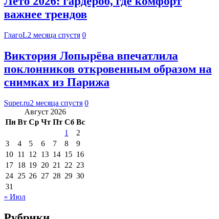
Лето 2026: гардероб, где комфорт
важнее трендов
ГлагоL
2 месяца спустя
0
Виктория Лопырёва впечатлила
поклонников откровенным образом на
снимках из Парижа
Super.ru
2 месяца спустя
0
Август 2026
Пн
Вт
Ср
Чт
Пт
Сб
Вс
1
2
3
4
5
6
7
8
9
10
11
12
13
14
15
16
17
18
19
20
21
22
23
24
25
26
27
28
29
30
31
« Июл
Рубрики