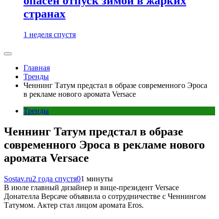
опасен отпуск зимой в жарких
странах
1 неделя спустя
Главная
Тренды
Ченнинг Татум предстал в образе современного Эроса
в рекламе нового аромата Versace
Тренды
Ченнинг Татум предстал в образе
современного Эроса в рекламе нового
аромата Versace
Sostav.ru
2 года спустя
0
1 минуты
В июле главный дизайнер и вице-президент Versace
Донателла Версаче объявила о сотрудничестве с Ченнингом
Татумом. Актер стал лицом аромата Eros.