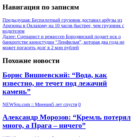
Навигация по записям
Предыдущая:
Беспилотный грузовик доставил арбузы из
Аризоны в Оклахому на 10 часов быстрее, чем грузовик с
водителем
Далее:
Сценарист и режиссер Бородянский подает иск о
банкротстве киностудии “Ленфильм”, которая два года не
может погасить долг в 2 млн рублей
Похожие новости
Борис Вишневский: “Вода, как
известно, не течет под лежачий
камень”
NEWSru.com :: Мнения
5 лет спустя
0
Александр Морозов: “Кремль потерял
много, а Прага – ничего”