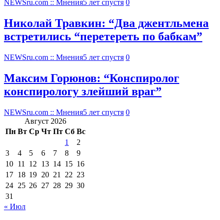
NEWSru.com :: Мнения
5 лет спустя
0
Николай Травкин: “Два джентльмена
встретились “перетереть по бабкам”
NEWSru.com :: Мнения
5 лет спустя
0
Максим Горюнов: “Конспиролог
конспирологу злейший враг”
NEWSru.com :: Мнения
5 лет спустя
0
Август 2026
Пн
Вт
Ср
Чт
Пт
Сб
Вс
1
2
3
4
5
6
7
8
9
10
11
12
13
14
15
16
17
18
19
20
21
22
23
24
25
26
27
28
29
30
31
« Июл