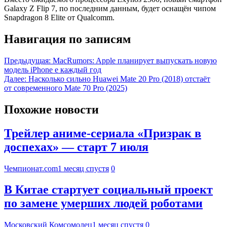
Galaxy Z Flip 7, по последним данным, будет оснащён чипом
Snapdragon 8 Elite от Qualcomm.
Навигация по записям
Предыдущая:
MacRumors: Apple планирует выпускать новую
модель iPhone e каждый год
Далее:
Насколько сильно Huawei Mate 20 Pro (2018) отстаёт
от современного Mate 70 Pro (2025)
Похожие новости
Трейлер аниме-сериала «Призрак в
доспехах» — старт 7 июля
Чемпионат.com
1 месяц спустя
0
В Китае стартует социальный проект
по замене умерших людей роботами
Московский Комсомолец
1 месяц спустя
0