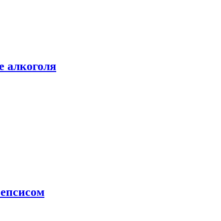
е алкоголя
сепсисом