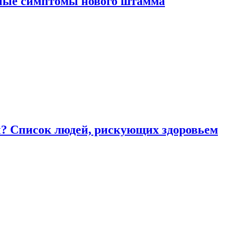
вные симптомы нового штамма
ы? Список людей, рискующих здоровьем