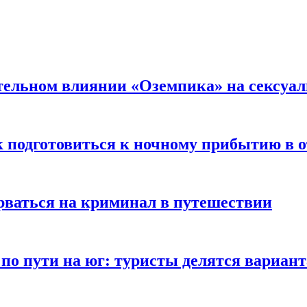
тельном влиянии «Оземпика» на сексуа
к подготовиться к ночному прибытию в о
арваться на криминал в путешествии
 по пути на юг: туристы делятся вариан