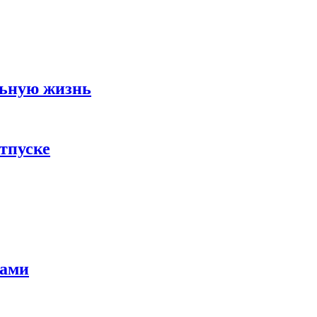
льную жизнь
тпуске
тами