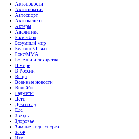
Автоновости
Автособытия
Автоспорт
Автоэксперт
Актеры
Аналитика
Баскетбол
Безумный мир
Биатлон/Лыжи
Бокс/MMA
Болезни и лекарства
В мире
В России
Вещи
Военные новости
Волейбол
Гаджеты
Дети
Дом и сад
Еда
Звёзды
Здоровье
Зимние виды спорта
ЗОЖ
Игры