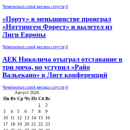
Чемпионат.com
4 месяца спустя
0
«Порту» в меньшинстве проиграл
«Ноттингем Форест» и вылетел из
Лиги Европы
Чемпионат.com
4 месяца спустя
0
АЕК Николича отыграл отставание в
три мяча, но уступил «Райо
Вальекано» в Лиге конференций
Чемпионат.com
4 месяца спустя
0
Август 2026
Пн
Вт
Ср
Чт
Пт
Сб
Вс
1
2
3
4
5
6
7
8
9
10
11
12
13
14
15
16
17
18
19
20
21
22
23