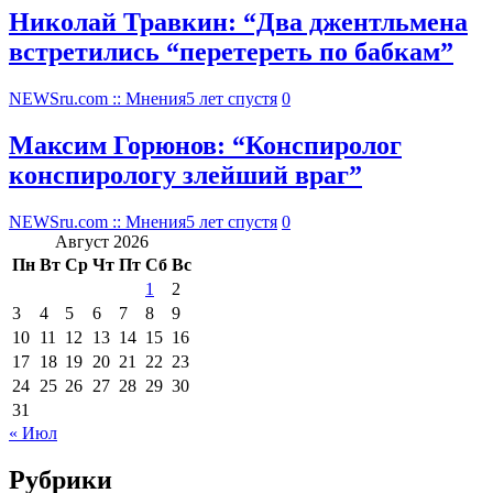
Николай Травкин: “Два джентльмена
встретились “перетереть по бабкам”
NEWSru.com :: Мнения
5 лет спустя
0
Максим Горюнов: “Конспиролог
конспирологу злейший враг”
NEWSru.com :: Мнения
5 лет спустя
0
Август 2026
Пн
Вт
Ср
Чт
Пт
Сб
Вс
1
2
3
4
5
6
7
8
9
10
11
12
13
14
15
16
17
18
19
20
21
22
23
24
25
26
27
28
29
30
31
« Июл
Рубрики