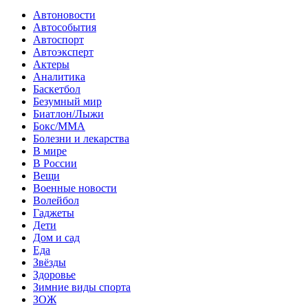
Автоновости
Автособытия
Автоспорт
Автоэксперт
Актеры
Аналитика
Баскетбол
Безумный мир
Биатлон/Лыжи
Бокс/MMA
Болезни и лекарства
В мире
В России
Вещи
Военные новости
Волейбол
Гаджеты
Дети
Дом и сад
Еда
Звёзды
Здоровье
Зимние виды спорта
ЗОЖ