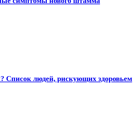
вные симптомы нового штамма
ы? Список людей, рискующих здоровьем