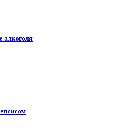
е алкоголя
сепсисом