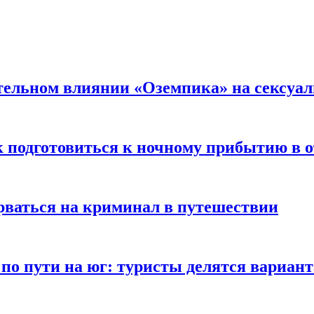
тельном влиянии «Оземпика» на сексуа
к подготовиться к ночному прибытию в о
арваться на криминал в путешествии
 по пути на юг: туристы делятся вариан