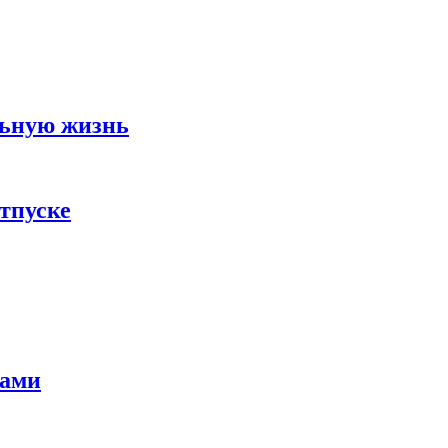
льную жизнь
тпуске
тами