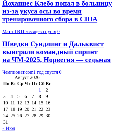
Йоханнес Клебо попал в больницу
из‑за укуса осы во время
тренировочного сбора в США
Матч ТВ
11 месяцев спустя
0
Шведки Сундлинг и Дальквист
выиграли командный спринт
на ЧМ-2025, Норвегия — седьмая
Чемпионат.com
1 год спустя
0
Август 2026
Пн
Вт
Ср
Чт
Пт
Сб
Вс
1
2
3
4
5
6
7
8
9
10
11
12
13
14
15
16
17
18
19
20
21
22
23
24
25
26
27
28
29
30
31
« Июл