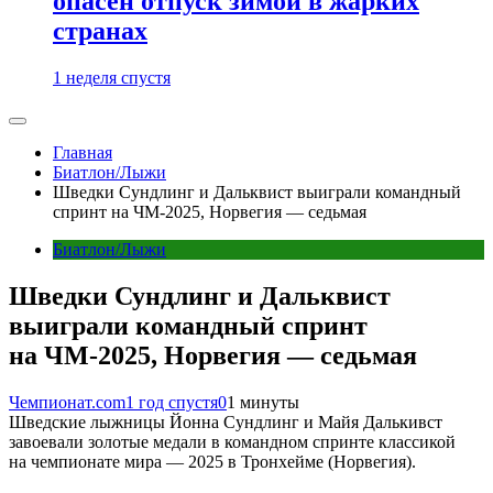
опасен отпуск зимой в жарких
странах
1 неделя спустя
Главная
Биатлон/Лыжи
Шведки Сундлинг и Дальквист выиграли командный
спринт на ЧМ-2025, Норвегия — седьмая
Биатлон/Лыжи
Шведки Сундлинг и Дальквист
выиграли командный спринт
на ЧМ-2025, Норвегия — седьмая
Чемпионат.com
1 год спустя
0
1 минуты
Шведские лыжницы Йонна Сундлинг и Майя Далькивст
завоевали золотые медали в командном спринте классикой
на чемпионате мира — 2025 в Тронхейме (Норвегия).