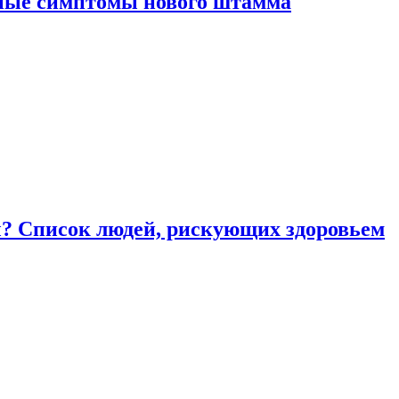
вные симптомы нового штамма
ы? Список людей, рискующих здоровьем