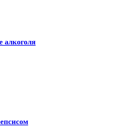
е алкоголя
сепсисом