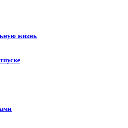
льную жизнь
тпуске
тами