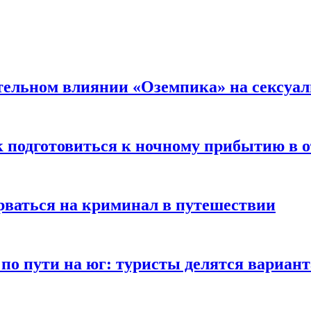
тельном влиянии «Оземпика» на сексуа
к подготовиться к ночному прибытию в о
арваться на криминал в путешествии
 по пути на юг: туристы делятся вариан