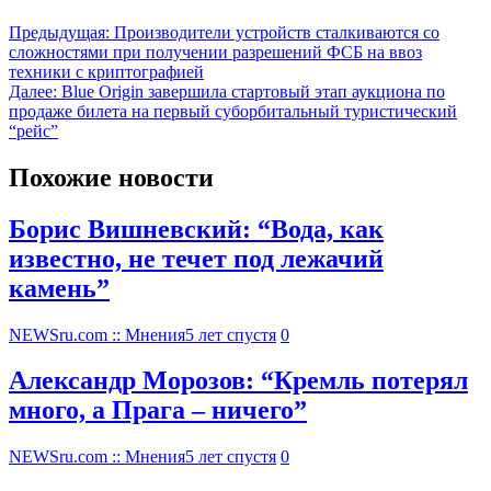
Предыдущая:
Производители устройств сталкиваются со
сложностями при получении разрешений ФСБ на ввоз
техники с криптографией
Далее:
Blue Origin завершила стартовый этап аукциона по
продаже билета на первый суборбитальный туристический
“рейс”
Похожие новости
Борис Вишневский: “Вода, как
известно, не течет под лежачий
камень”
NEWSru.com :: Мнения
5 лет спустя
0
Александр Морозов: “Кремль потерял
много, а Прага – ничего”
NEWSru.com :: Мнения
5 лет спустя
0