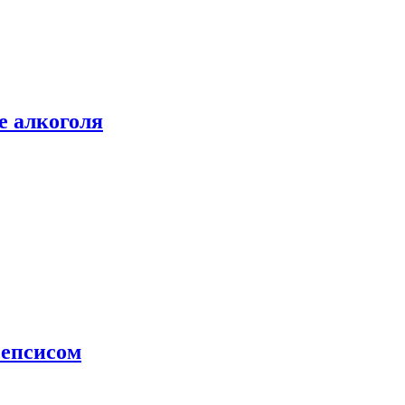
е алкоголя
сепсисом