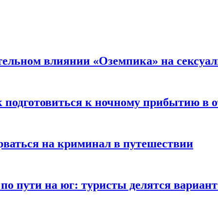
тельном влиянии «Оземпика» на сексуа
к подготовиться к ночному прибытию в о
арваться на криминал в путешествии
 по пути на юг: туристы делятся вариан