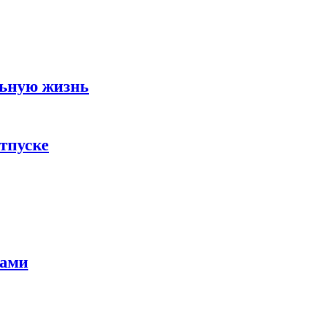
льную жизнь
тпуске
тами