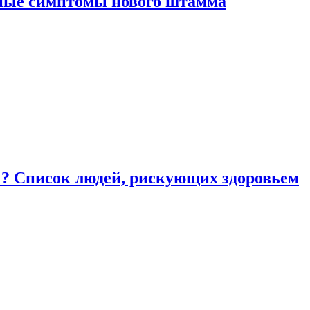
вные симптомы нового штамма
ы? Список людей, рискующих здоровьем