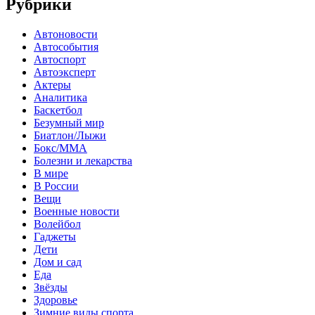
Рубрики
Автоновости
Автособытия
Автоспорт
Автоэксперт
Актеры
Аналитика
Баскетбол
Безумный мир
Биатлон/Лыжи
Бокс/MMA
Болезни и лекарства
В мире
В России
Вещи
Военные новости
Волейбол
Гаджеты
Дети
Дом и сад
Еда
Звёзды
Здоровье
Зимние виды спорта